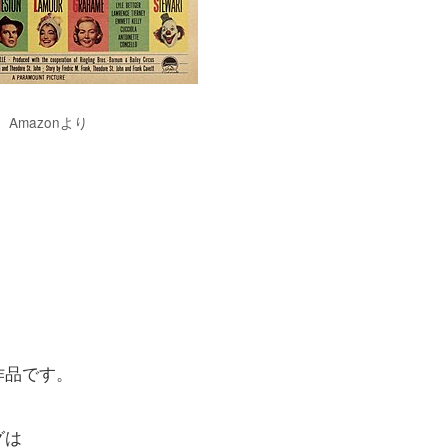
Amazonより
作品です。
グは