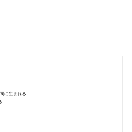
間に生まれる
る
る