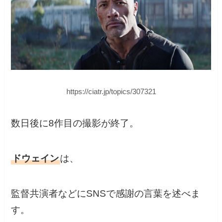
https://ciatr.jp/topics/307321
数日後に8作目の撮影が終了。
ドウェイン
は、
監督共演者などにSNSで感謝の言葉を述べま
す。