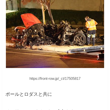
https://front-row.jp/_ct/17505817
ポールとロダスと共に