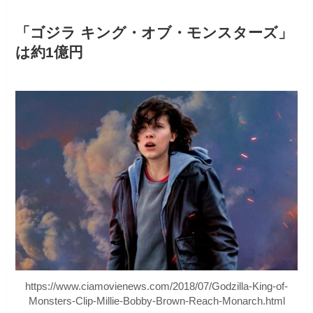
「ゴジラ キング・オブ・モンスターズ」
は約1億円
https://www.ciamovienews.com/2018/07/Godzilla-King-of-
Monsters-Clip-Millie-Bobby-Brown-Reach-Monarch.html