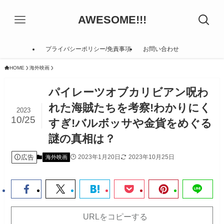
AWESOME!!!
プライバシーポリシー/免責事項
お問い合わせ
HOME
海外映画
パイレーツオブカリビアン呪わ
れた海賊たちを考察!わかりにく
2023
10/25
すぎ!バルボッサや金貨をめぐる
謎の真相は？
広告
2023年1月20日
2023年10月25日
海外映画
URLをコピーする